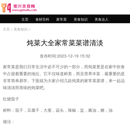
主页
食材百科
家常菜
美食知识
美食达人
主页
>
美食知识
>
炖菜大全家常菜菜谱清淡
发布时间:2023-12-19 15:32
家常菜是我们日常生活中必不可少的一部分，而炖菜更是在家中饮食
中占据着重要的地位。它不仅味道鲜美，而且营养丰富，最重要的是
非常简单易学。下面就为大家介绍几款炖菜的家常菜菜谱，来一起品
味清淡而美味的炖菜吧。
红烧茄子
材料：茄子，豆腐干，大葱，蒜头，辣椒，盐，酱油，糖，油
做法：