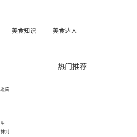
美食知识
美食达人
热门推荐
几道简
、生
涂抹到