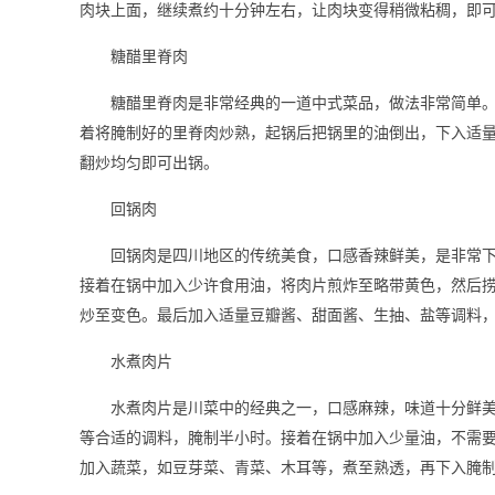
肉块上面，继续煮约十分钟左右，让肉块变得稍微粘稠，即
糖醋里脊肉
糖醋里脊肉是非常经典的一道中式菜品，做法非常简单
着将腌制好的里脊肉炒熟，起锅后把锅里的油倒出，下入适
翻炒均匀即可出锅。
回锅肉
回锅肉是四川地区的传统美食，口感香辣鲜美，是非常
接着在锅中加入少许食用油，将肉片煎炸至略带黄色，然后
炒至变色。最后加入适量豆瓣酱、甜面酱、生抽、盐等调料
水煮肉片
水煮肉片是川菜中的经典之一，口感麻辣，味道十分鲜
等合适的调料，腌制半小时。接着在锅中加入少量油，不需
加入蔬菜，如豆芽菜、青菜、木耳等，煮至熟透，再下入腌