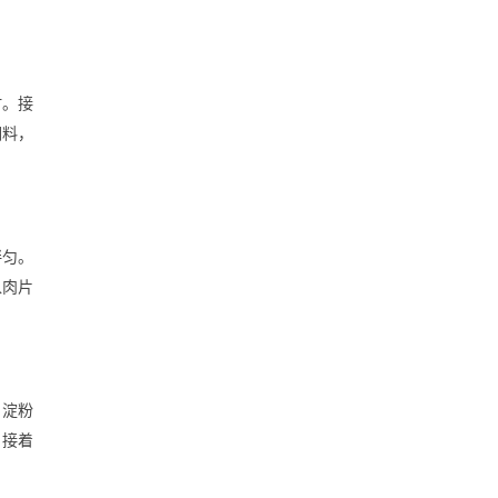
时。接
调料，
拌匀。
入肉片
、淀粉
。接着