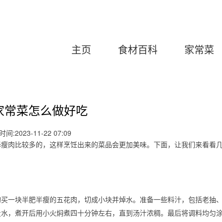
主页
食材百科
家常菜
家常菜怎么做好吃
间:2023-11-22 07:09
择瘦肉比较多的，这样烹饪出来的菜品会更加美味。下面，让我们来看看
购买一块半肥半瘦的五花肉，切成小块并焯水。准备一些料汁，包括老抽
量水，煮开后用小火焖煮四十分钟左右，直到汤汁浓稠。最后将调料均匀