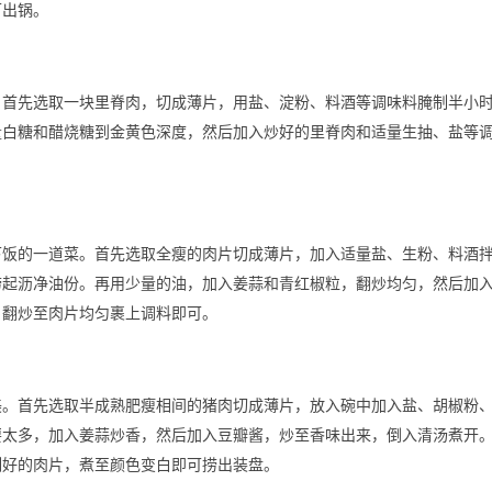
可出锅。
。首先选取一块里脊肉，切成薄片，用盐、淀粉、料酒等调味料腌制半小
量白糖和醋烧糖到金黄色深度，然后加入炒好的里脊肉和适量生抽、盐等
下饭的一道菜。首先选取全瘦的肉片切成薄片，加入适量盐、生粉、料酒
捞起沥净油份。再用少量的油，加入姜蒜和青红椒粒，翻炒均匀，然后加
，翻炒至肉片均匀裹上调料即可。
美。首先选取半成熟肥瘦相间的猪肉切成薄片，放入碗中加入盐、胡椒粉
要太多，加入姜蒜炒香，然后加入豆瓣酱，炒至香味出来，倒入清汤煮开
制好的肉片，煮至颜色变白即可捞出装盘。