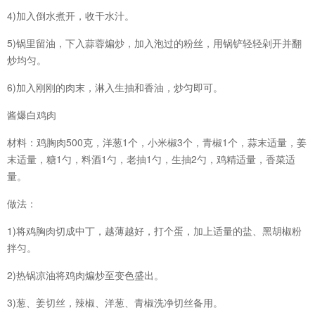
4)加入倒水煮开，收干水汁。
5)锅里留油，下入蒜蓉煸炒，加入泡过的粉丝，用锅铲轻轻剁开并翻
炒均匀。
6)加入刚刚的肉末，淋入生抽和香油，炒匀即可。
酱爆白鸡肉
材料：鸡胸肉500克，洋葱1个，小米椒3个，青椒1个，蒜末适量，姜
末适量，糖1勺，料酒1勺，老抽1勺，生抽2勺，鸡精适量，香菜适
量。
做法：
1)将鸡胸肉切成中丁，越薄越好，打个蛋，加上适量的盐、黑胡椒粉
拌匀。
2)热锅凉油将鸡肉煸炒至变色盛出。
3)葱、姜切丝，辣椒、洋葱、青椒洗净切丝备用。