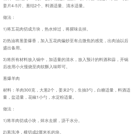
姜片4-5片、葱结2个、料酒适量、清水适量。
做法：
1)将五花肉切成方块，热水焯过，将腥味去掉。
2)热油将葱姜爆香，加入五花肉煸炒至有点微焦的感觉，出肉油以后
盛出备用。
3)将所有材料放入锅中，加适量的清水，放入预计的料酒和蒜，开锅
后改用小火慢烧至肉软酥入味即可。
葱爆羊肉
材料：羊肉300克，大葱2个，姜末2勺，生抽3勺，白糖适量，料酒适
量，盐适量，花椒1小勺，水淀粉适量。
做法：
1)将羊肉切成小块，焯水去腥，沥干水分。
2)葱洗净，横切成2厘米长的块。