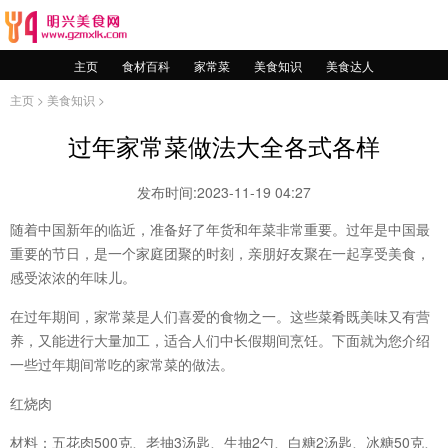
主页
食材百科
家常菜
美食知识
美食达人
主页
>
美食知识
>
过年家常菜做法大全各式各样
发布时间:2023-11-19 04:27
随着中国新年的临近，准备好了年货和年菜非常重要。过年是中国最
重要的节日，是一个家庭团聚的时刻，亲朋好友聚在一起享受美食，
感受浓浓的年味儿。
在过年期间，家常菜是人们喜爱的食物之一。这些菜肴既美味又有营
养，又能进行大量加工，适合人们中长假期间烹饪。下面就为您介绍
一些过年期间常吃的家常菜的做法。
红烧肉
材料：五花肉500克、老抽3汤匙、生抽2勺、白糖2汤匙、冰糖50克、