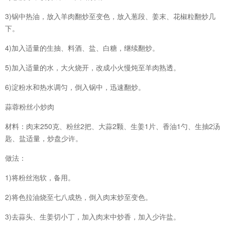
3)锅中热油，放入羊肉翻炒至变色，放入葱段、姜末、花椒粒翻炒几
下。
4)加入适量的生抽、料酒、盐、白糖，继续翻炒。
5)加入适量的水，大火烧开，改成小火慢炖至羊肉熟透。
6)淀粉水和热水调匀，倒入锅中，迅速翻炒。
蒜蓉粉丝小炒肉
材料：肉末250克、粉丝2把、大蒜2颗、生姜1片、香油1勺、生抽2汤
匙、盐适量，炒盘少许。
做法：
1)将粉丝泡软，备用。
2)将色拉油烧至七八成热，倒入肉末炒至变色。
3)去蒜头、生姜切小丁，加入肉末中炒香，加入少许盐。