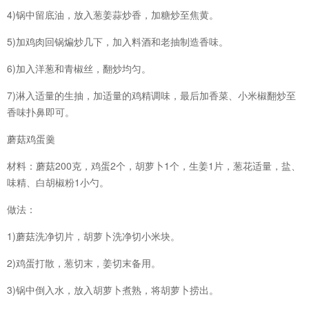
4)锅中留底油，放入葱姜蒜炒香，加糖炒至焦黄。
5)加鸡肉回锅煸炒几下，加入料酒和老抽制造香味。
6)加入洋葱和青椒丝，翻炒均匀。
7)淋入适量的生抽，加适量的鸡精调味，最后加香菜、小米椒翻炒至
香味扑鼻即可。
蘑菇鸡蛋羹
材料：蘑菇200克，鸡蛋2个，胡萝卜1个，生姜1片，葱花适量，盐、
味精、白胡椒粉1小勺。
做法：
1)蘑菇洗净切片，胡萝卜洗净切小米块。
2)鸡蛋打散，葱切末，姜切末备用。
3)锅中倒入水，放入胡萝卜煮熟，将胡萝卜捞出。