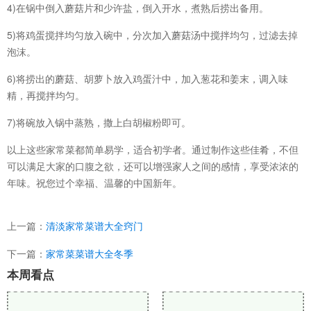
4)在锅中倒入蘑菇片和少许盐，倒入开水，煮熟后捞出备用。
5)将鸡蛋搅拌均匀放入碗中，分次加入蘑菇汤中搅拌均匀，过滤去掉
泡沫。
6)将捞出的蘑菇、胡萝卜放入鸡蛋汁中，加入葱花和姜末，调入味
精，再搅拌均匀。
7)将碗放入锅中蒸熟，撒上白胡椒粉即可。
以上这些家常菜都简单易学，适合初学者。通过制作这些佳肴，不但
可以满足大家的口腹之欲，还可以增强家人之间的感情，享受浓浓的
年味。祝您过个幸福、温馨的中国新年。
上一篇：
清淡家常菜谱大全窍门
下一篇：
家常菜菜谱大全冬季
本周看点